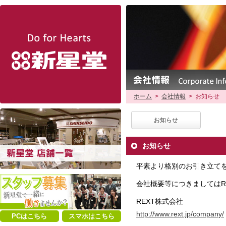
新星堂
ホーム
>
会社情報
>
お知らせ
お知らせ
お知らせ
平素より格別のお引き立て
会社概要等につきましてはR
REXT株式会社
http://www.rext.jp/company/
PCはこちら
スマホはこちら