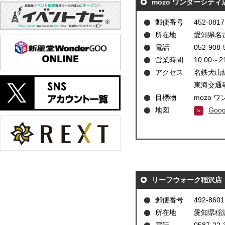
mozo ワンダーシティ
郵便番号
452-0817
所在地
愛知県名古
電話
052-908-
営業時間
10:00～2
アクセス
名鉄犬山
東海交通
目標物
mozo 
地図
Goo
リーフウォーク稲沢店
郵便番号
492-8601
所在地
愛知県稲沢